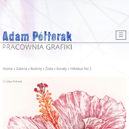
Przejdź do treści
☰
Home
»
Galeria
»
Rośliny
»
Zioła
»
Kwiaty
»
Hibiskus No 2
J
e
s
t
e