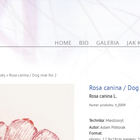
Przejdź do treści
HOME
BIO
GALERIA
JAK
aty
»
Rosa canina / Dog rose No 2
Rosa canina / Dog
Rosa canina L.
Numer produktu:
h_0009
Technika:
Miedzioryt
Autor:
Adam Półtorak
Format:
obrazu: 12,9x18cm papieru: