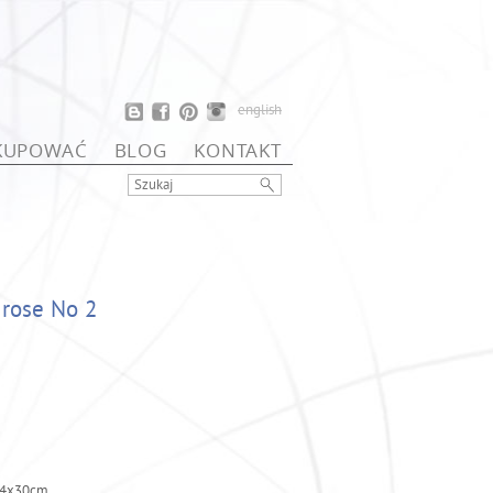
english
 KUPOWAĆ
BLOG
KONTAKT
 rose No 2
 24x30cm