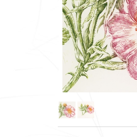
ś
t
u
t
a
j