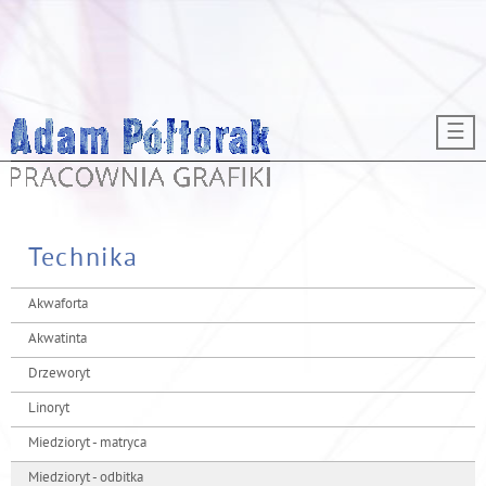
Przejdź do treści
☰
Technika
Akwaforta
Akwatinta
Drzeworyt
Linoryt
Miedzioryt - matryca
Miedzioryt - odbitka