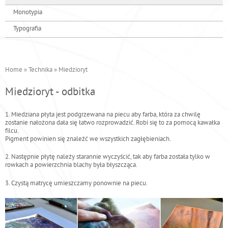
Monotypia
Typografia
Home
»
Technika
»
Miedzioryt
J
e
Miedzioryt - odbitka
s
t
1. Miedziana płyta jest podgrzewana na piecu aby farba, która za chwilę
zostanie nałożona dała się łatwo rozprowadzić. Robi się to za pomocą kawałka
e
filcu.
ś
Pigment powinien się znaleźć we wszystkich zagłębieniach.
t
2. Następnie płytę należy starannie wyczyścić, tak aby farba została tylko w
u
rowkach a powierzchnia blachy była błyszcząca.
t
3. Czystą matrycę umieszczamy ponownie na piecu.
a
j