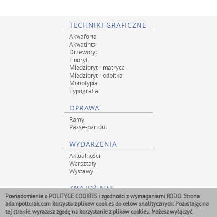
TECHNIKI GRAFICZNE
Akwaforta
Akwatinta
Drzeworyt
Linoryt
Miedzioryt - matryca
Miedzioryt - odbitka
Monotypia
Typografia
OPRAWA
Ramy
Passe-partout
WYDARZENIA
Aktualności
Warsztaty
Wystawy
ZNAJDŹ NAS
Powiadomienie o
POLITYCE COOKIES
i zgodności z wymaganiami
RODO.
Strona
adampoltorak.com korzysta z plików cookies do celów analitycznych. Pozostając na
tej stronie, wyrażasz zgodę na korzystanie z plików cookies. Możesz wyłączyć